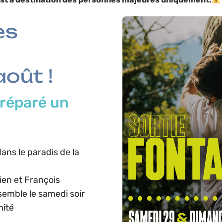
es
oût !
préparé un
ns le paradis de la
en et François
semble le samedi soir
mité