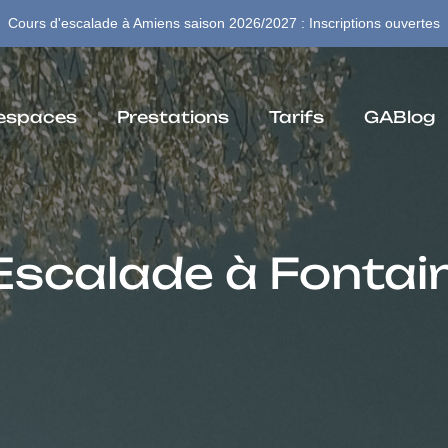
Cours d'escalade à Amiens saison 2026/2027 : Inscriptions ouvertes
espaces
Prestations
Tarifs
GABlog
 Escalade à Fontai