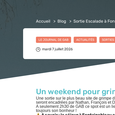
Accueil
>
Blog
>
Sortie Escalade à Fo
LE JOURNAL DE GAB
ACTUALITÉS
SORTIES
mardi 7 juillet 2026
Un weekend pour grim
Une sortie sur le plus beau site de grimpe d
seront encadrées par Nathan, François et 
A seulement 2h30 de GAB ce spot est un lie
toujours son bonheur !
A savoir : le séjour à Fontainebleau