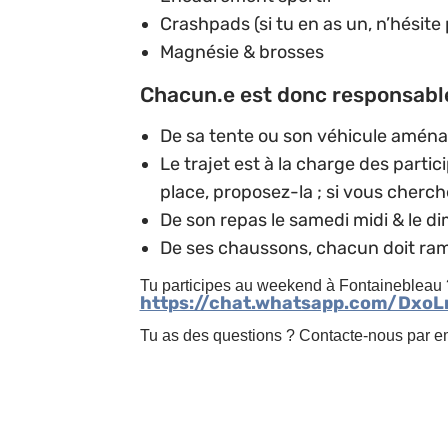
Crashpads
(si tu en as un, n’hésit
⁠Magnésie & brosses
Chacun.e est donc responsable
⁠De sa tente ou son véhicule aménag
Le trajet est à la charge des part
place, proposez-la ; si vous cherch
⁠De son repas le samedi midi & le 
⁠De ses chaussons, chacun doit r
Tu participes au weekend à Fontainebleau ?
https://chat.whatsapp.com/Dx
Tu as des questions ? Contacte-nous par em