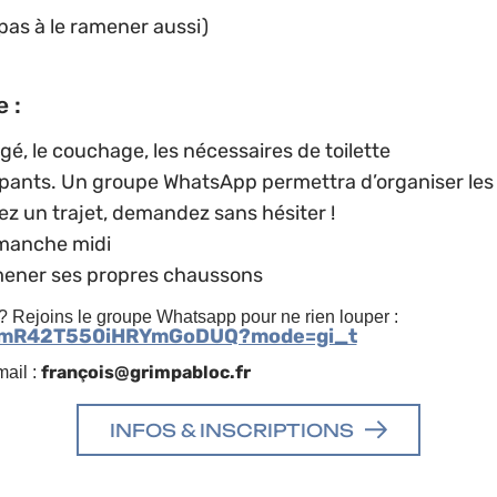
e pas à le ramener aussi)
 :
é, le couchage, les nécessaires de toilette
icipants. Un groupe WhatsApp permettra d’organiser les
ez un trajet, demandez sans hésiter !
dimanche midi
amener ses propres chaussons
 Rejoins le groupe Whatsapp pour ne rien louper :
oLmR42T550iHRYmGoDUQ?mode=gi_t
françois@grimpabloc.fr
ail :
INFOS & INSCRIPTIONS